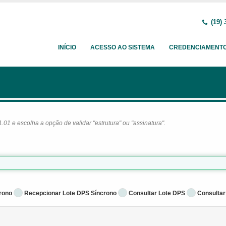
(19) 
INÍCIO
ACESSO AO SISTEMA
CREDENCIAMENT
1 e escolha a opção de validar "estrutura" ou "assinatura".
rono
Recepcionar Lote DPS Síncrono
Consultar Lote DPS
Consultar