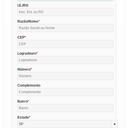
I.E./RG
Razão/Nome
CEP
Logradouro
Número
Complemento
Bairro
Estado
SP