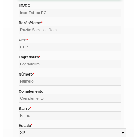
I.E./RG
Razão/Nome
CEP
Logradouro
Número
Complemento
Bairro
Estado
SP